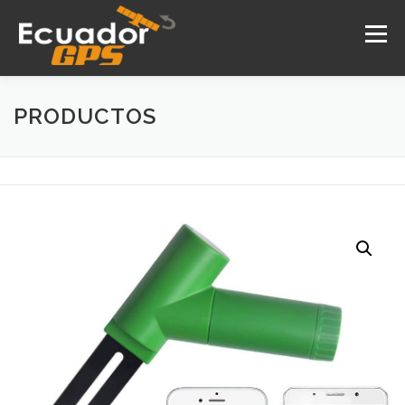
Saltar
al
Menú
contenido
PRODUCTOS
INICIO
NOSOTROS
PRODUCTOS
DRONES
SERVICIOS
CONTACTO