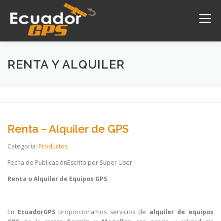
Saltar
al
Menú
contenido
INICIO
NOSOTROS
PRODUCTOS
RENTA Y ALQUILER
DRONES
SERVICIOS
CONTACTO
Renta – Alquiler de GPS
Categoría:
Productos
Fecha de Publicación
Escrito por Super User
Renta o Alquiler de Equipos GPS
En
EcuadorGPS
proporcionamos servicios de
alquiler de equipos