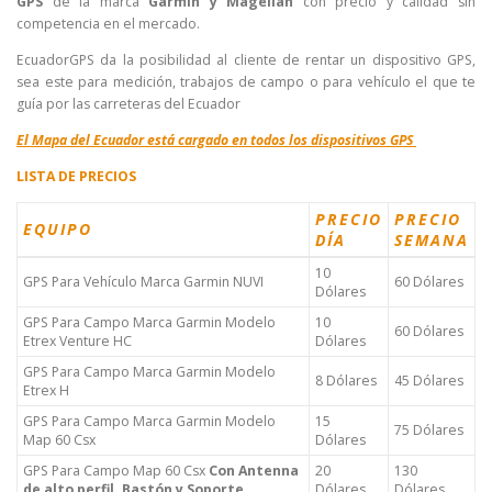
GPS
de la marca
Garmin y Magellan
con precio y calidad sin
competencia en el mercado.
EcuadorGPS da la posibilidad al cliente de rentar un dispositivo GPS,
sea este para medición, trabajos de campo o para vehículo el que te
guía por las carreteras del Ecuador
El Mapa del Ecuador está cargado en todos los dispositivos GPS
LISTA DE PRECIOS
PRECIO
PRECIO
EQUIPO
DÍA
SEMANA
10
GPS Para Vehículo Marca Garmin NUVI
60 Dólares
Dólares
GPS Para Campo Marca Garmin Modelo
10
60 Dólares
Etrex Venture HC
Dólares
GPS Para Campo Marca Garmin Modelo
8 Dólares
45 Dólares
Etrex H
GPS Para Campo Marca Garmin Modelo
15
75 Dólares
Map 60 Csx
Dólares
GPS Para Campo Map 60 Csx
Con Antenna
20
130
de alto perfil, Bastón y Soporte
Dólares
Dólares