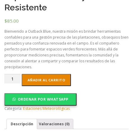
Resistente
$
85.00
Bienvenido a Outback Blue, nuestra misión es brindar herramientas
confiables para una gestión precisa de las plantaciones, obsequios bien
pensados y una confianza renovada en el campo. Es el compañero
perfecto para fomentar espacios verdes florecientes. Más allá de
proporcionar mediciones precisas, fomentamos la comunidad y la
conexión al alentar a compartir y comparar los resultados de las
precipitaciones.
Pluviómetro
AÑADIR AL CARRITO
Profesional
Outback
Blue
ORDENAR POR WHATSAPP
de
gran
Categoría:
Estaciones Meteorológicas
capacidad
280mm
Descripción
Valoraciones (0)
y
Resistente