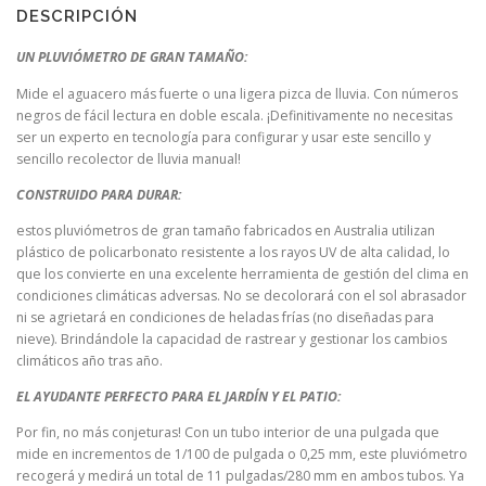
cantidad
DESCRIPCIÓN
UN PLUVIÓMETRO DE GRAN TAMAÑO:
Mide el aguacero más fuerte o una ligera pizca de lluvia. Con números
negros de fácil lectura en doble escala. ¡Definitivamente no necesitas
ser un experto en tecnología para configurar y usar este sencillo y
sencillo recolector de lluvia manual!
CONSTRUIDO PARA DURAR:
estos pluviómetros de gran tamaño fabricados en Australia utilizan
plástico de policarbonato resistente a los rayos UV de alta calidad, lo
que los convierte en una excelente herramienta de gestión del clima en
condiciones climáticas adversas. No se decolorará con el sol abrasador
ni se agrietará en condiciones de heladas frías (no diseñadas para
nieve). Brindándole la capacidad de rastrear y gestionar los cambios
climáticos año tras año.
EL AYUDANTE PERFECTO PARA EL JARDÍN Y EL PATIO:
Por fin, no más conjeturas! Con un tubo interior de una pulgada que
mide en incrementos de 1/100 de pulgada o 0,25 mm, este pluviómetro
recogerá y medirá un total de 11 pulgadas/280 mm en ambos tubos. Ya