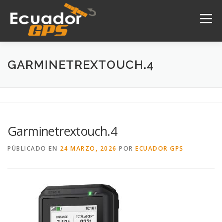
Saltar
al
Menú
contenido
INICIO
NOSOTROS
PRODUCTOS
GARMINETREXTOUCH.4
DRONES
SERVICIOS
CONTACTO
Garminetrextouch.4
PÚBLICADO EN
24 MARZO, 2026
POR
ECUADOR GPS