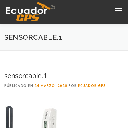
Saltar
al
Menú
contenido
INICIO
NOSOTROS
PRODUCTOS
SENSORCABLE.1
DRONES
SERVICIOS
CONTACTO
sensorcable.1
PÚBLICADO EN
24 MARZO, 2026
POR
ECUADOR GPS