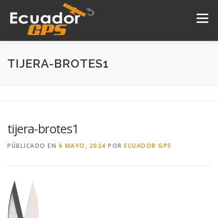
Saltar
al
Menú
contenido
INICIO
NOSOTROS
PRODUCTOS
TIJERA-BROTES1
DRONES
SERVICIOS
CONTACTO
tijera-brotes1
PÚBLICADO EN
6 MAYO, 2024
POR
ECUADOR GPS