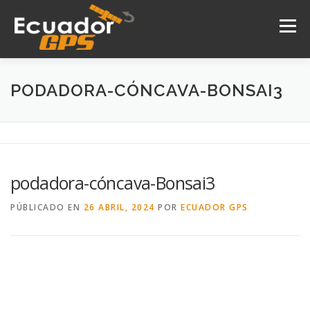
Saltar
al
Menú
contenido
INICIO
NOSOTROS
PRODUCTOS
PODADORA-CÓNCAVA-BONSAI3
DRONES
SERVICIOS
CONTACTO
podadora-cóncava-Bonsai3
PÚBLICADO EN
26 ABRIL, 2024
POR
ECUADOR GPS