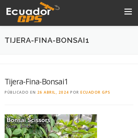
Saltar
al
Menú
contenido
INICIO
NOSOTROS
PRODUCTOS
TIJERA-FINA-BONSAI1
DRONES
SERVICIOS
CONTACTO
Tijera-Fina-Bonsai1
PÚBLICADO EN
26 ABRIL, 2024
POR
ECUADOR GPS