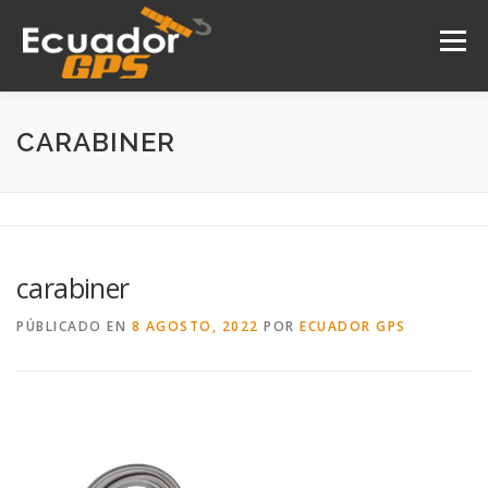
Saltar
al
Menú
contenido
INICIO
NOSOTROS
PRODUCTOS
CARABINER
DRONES
SERVICIOS
CONTACTO
carabiner
PÚBLICADO EN
8 AGOSTO, 2022
POR
ECUADOR GPS