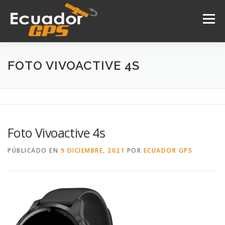
Saltar
al
Menú
contenido
INICIO
NOSOTROS
PRODUCTOS
FOTO VIVOACTIVE 4S
DRONES
SERVICIOS
CONTACTO
Foto Vivoactive 4s
PÚBLICADO EN
9 DICIEMBRE, 2021
POR
ECUADOR GPS