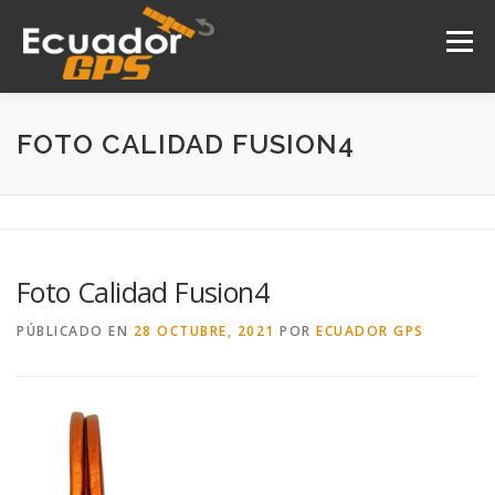
Saltar
al
Menú
contenido
INICIO
NOSOTROS
PRODUCTOS
FOTO CALIDAD FUSION4
DRONES
SERVICIOS
CONTACTO
Foto Calidad Fusion4
PÚBLICADO EN
28 OCTUBRE, 2021
POR
ECUADOR GPS