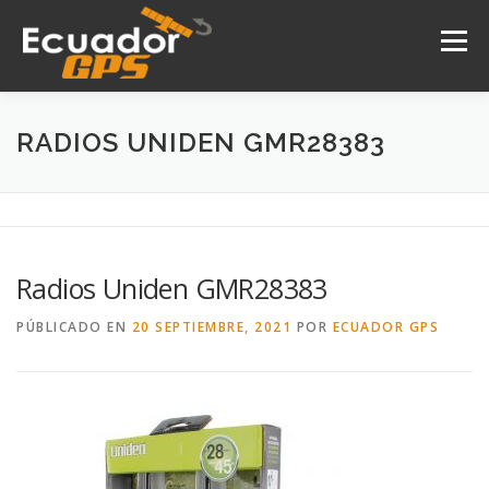
Saltar
al
Menú
contenido
INICIO
NOSOTROS
PRODUCTOS
RADIOS UNIDEN GMR28383
DRONES
SERVICIOS
CONTACTO
Radios Uniden GMR28383
PÚBLICADO EN
20 SEPTIEMBRE, 2021
POR
ECUADOR GPS