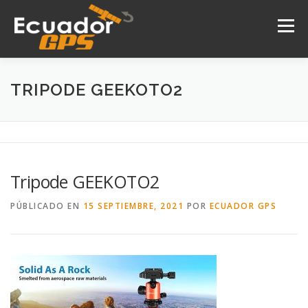
Saltar
al
Menú
contenido
INICIO
NOSOTROS
PRODUCTOS
TRIPODE GEEKOTO2
DRONES
SERVICIOS
CONTACTO
Tripode GEEKOTO2
PÚBLICADO EN
15 SEPTIEMBRE, 2021
POR
ECUADOR GPS