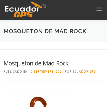
Saltar
al
Menú
contenido
INICIO
NOSOTROS
PRODUCTOS
MOSQUETON DE MAD ROCK
DRONES
SERVICIOS
CONTACTO
Mosqueton de Mad Rock
PÚBLICADO EN
10 SEPTIEMBRE, 2021
POR
ECUADOR GPS