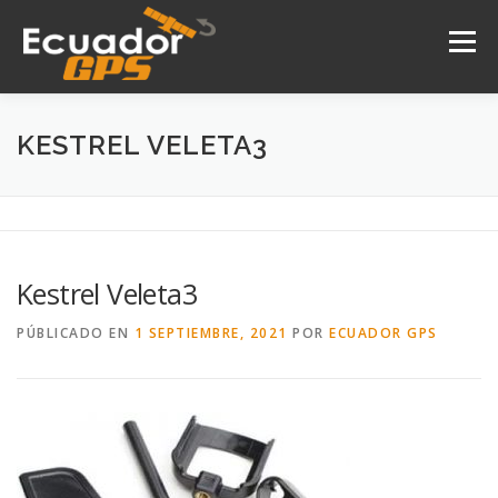
Saltar
al
Menú
contenido
INICIO
NOSOTROS
PRODUCTOS
KESTREL VELETA3
DRONES
SERVICIOS
CONTACTO
Kestrel Veleta3
PÚBLICADO EN
1 SEPTIEMBRE, 2021
POR
ECUADOR GPS