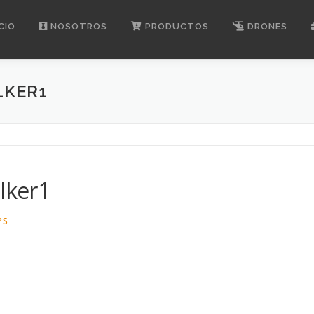
CIO
NOSOTROS
PRODUCTOS
DRONES
KER1
lker1
PS