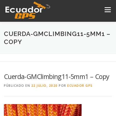
Saltar
al
Menú
contenido
INICIO
NOSOTROS
PRODUCTOS
CUERDA-GMCLIMBING11-5MM1 –
COPY
DRONES
SERVICIOS
CONTACTO
Cuerda-GMClimbing11-5mm1 – Copy
PÚBLICADO EN
22 JULIO, 2020
POR
ECUADOR GPS