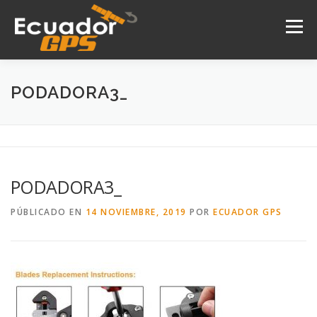
Saltar
al
Menú
contenido
INICIO
NOSOTROS
PRODUCTOS
PODADORA3_
DRONES
SERVICIOS
CONTACTO
PODADORA3_
PÚBLICADO EN
14 NOVIEMBRE, 2019
POR
ECUADOR GPS