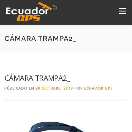
Saltar
al
Menú
contenido
INICIO
NOSOTROS
PRODUCTOS
CÁMARA TRAMPA2_
DRONES
SERVICIOS
CONTACTO
CÁMARA TRAMPA2_
PÚBLICADO EN
30 OCTUBRE, 2019
POR
ECUADOR GPS