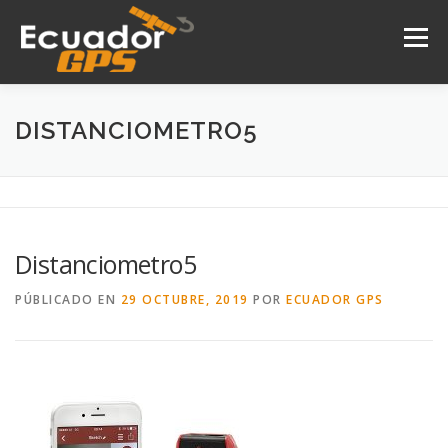
Saltar
al
Menú
contenido
INICIO
NOSOTROS
PRODUCTOS
DISTANCIOMETRO5
DRONES
SERVICIOS
CONTACTO
Distanciometro5
PÚBLICADO EN
29 OCTUBRE, 2019
POR
ECUADOR GPS