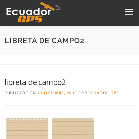
Saltar
al
Menú
contenido
INICIO
NOSOTROS
PRODUCTOS
LIBRETA DE CAMPO2
DRONES
SERVICIOS
CONTACTO
libreta de campo2
PÚBLICADO EN
23 OCTUBRE, 2019
POR
ECUADOR GPS