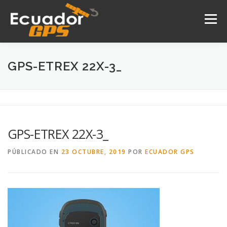
Saltar
al
Menú
contenido
INICIO
NOSOTROS
PRODUCTOS
GPS-ETREX 22X-3_
DRONES
SERVICIOS
CONTACTO
GPS-ETREX 22X-3_
PÚBLICADO EN
23 OCTUBRE, 2019
POR
ECUADOR GPS