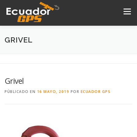
Saltar
al
Menú
contenido
INICIO
NOSOTROS
PRODUCTOS
GRIVEL
DRONES
SERVICIOS
CONTACTO
Grivel
PÚBLICADO EN
16 MAYO, 2019
POR
ECUADOR GPS