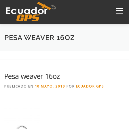
Saltar
al
Menú
contenido
INICIO
NOSOTROS
PRODUCTOS
PESA WEAVER 16OZ
DRONES
SERVICIOS
CONTACTO
Pesa weaver 16oz
PÚBLICADO EN
10 MAYO, 2019
POR
ECUADOR GPS