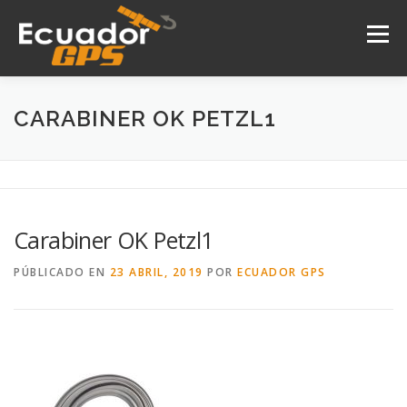
Saltar
al
Menú
contenido
INICIO
NOSOTROS
PRODUCTOS
CARABINER OK PETZL1
DRONES
SERVICIOS
CONTACTO
Carabiner OK Petzl1
PÚBLICADO EN
23 ABRIL, 2019
POR
ECUADOR GPS