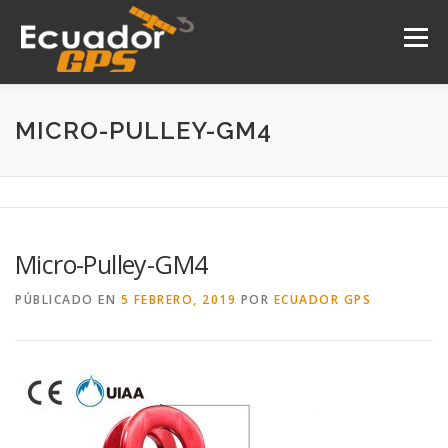
Saltar
al
Menú
contenido
INICIO
NOSOTROS
PRODUCTOS
MICRO-PULLEY-GM4
DRONES
SERVICIOS
CONTACTO
Micro-Pulley-GM4
PÚBLICADO EN
5 FEBRERO, 2019
POR
ECUADOR GPS