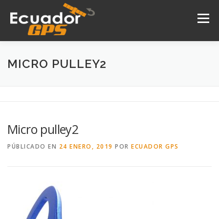
Saltar
al
Menú
contenido
INICIO
NOSOTROS
PRODUCTOS
MICRO PULLEY2
DRONES
SERVICIOS
CONTACTO
Micro pulley2
PÚBLICADO EN
24 ENERO, 2019
POR
ECUADOR GPS