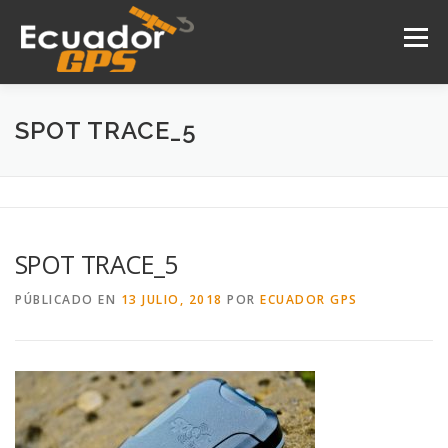
Saltar
al
Menú
contenido
INICIO
NOSOTROS
PRODUCTOS
SPOT TRACE_5
DRONES
SERVICIOS
CONTACTO
SPOT TRACE_5
PÚBLICADO EN
13 JULIO, 2018
POR
ECUADOR GPS