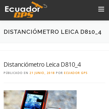
Saltar
al
Menú
contenido
INICIO
NOSOTROS
PRODUCTOS
DISTANCIÓMETRO LEICA D810_4
DRONES
SERVICIOS
CONTACTO
Distanciómetro Leica D810_4
PÚBLICADO EN
21 JUNIO, 2018
POR
ECUADOR GPS