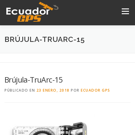
Saltar
al
Menú
contenido
INICIO
NOSOTROS
PRODUCTOS
BRÚJULA-TRUARC-15
DRONES
SERVICIOS
CONTACTO
Brújula-TruArc-15
PÚBLICADO EN
23 ENERO, 2018
POR
ECUADOR GPS