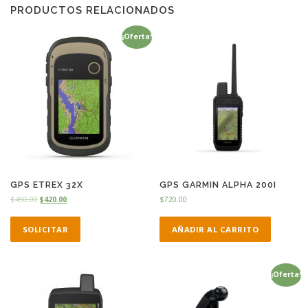
PRODUCTOS RELACIONADOS
¡Oferta!
GPS ETREX 32X
GPS GARMIN ALPHA 200I
$
450.00
$
420.00
$
720.00
SOLICITAR
AÑADIR AL CARRITO
¡Oferta!