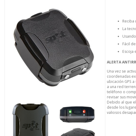
Reciba 
La tecn
Usando
Fácil d
Escoja e
ALERTA ANTIRR
Una vez se activ
coordenadas exac
ubicación GPS a 
a una red terrena
teléfono o compu
revisar sus mov
Debido al que el
desde los lugar
valiosos desapar