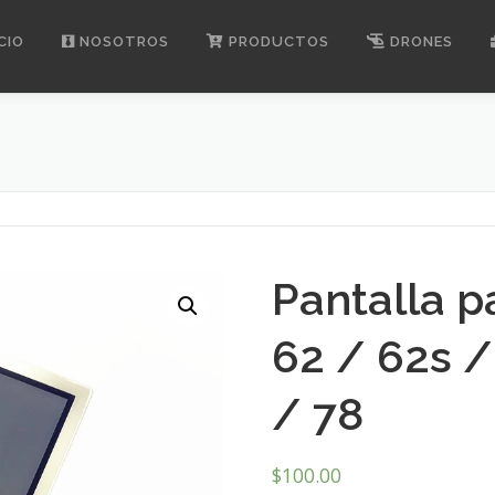
CIO
NOSOTROS
PRODUCTOS
DRONES
Pantalla 
62 / 62s /
/ 78
$
100.00