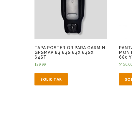
TAPA POSTERIOR PARA GARMIN
PANT
GPSMAP 64 64S 64X 64SX
MONTA
64ST
680 Y
$
39.99
$
150.0
SOLICITAR
SO