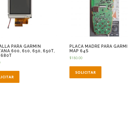
ALLA PARA GARMIN
PLACA MADRE PARA GARM
NA 600, 610, 650, 650T,
MAP 64S
 680T
$
180.00
0
SOLICITAR
LICITAR