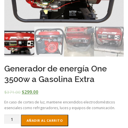
Generador de energía One
3500w a Gasolina Extra
$
371.00
$
299.00
En caso de cortes de luz, mantiene encendidos electrodomésticos
esenciales como refrigeradores, luces y equipos de comunicación.
Generador
AÑADIR AL CARRITO
de