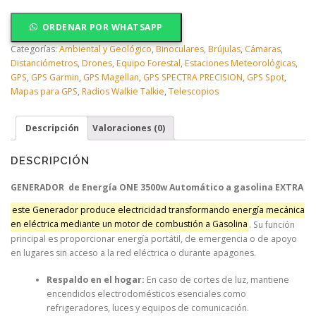
energía
One
ORDENAR POR WHATSAPP
3500w
a
Categorías:
Ambiental y Geológico
,
Binoculares
,
Brújulas
,
Cámaras
,
Gasolina
Distanciómetros
,
Drones
,
Equipo Forestal
,
Estaciones Meteorológicas
,
Extra
GPS
,
GPS Garmin
,
GPS Magellan
,
GPS SPECTRA PRECISION
,
GPS Spot
,
cantidad
Mapas para GPS
,
Radios Walkie Talkie
,
Telescopios
Descripción
Valoraciones (0)
DESCRIPCIÓN
GENERADOR de Energía ONE 3500w Automático a gasolina EXTRA
este Generador
produce electricidad transformando energía mecánica
en eléctrica mediante un motor de combustión a Gasolina
. Su función
principal es proporcionar energía portátil, de emergencia o de apoyo
en lugares sin acceso a la red eléctrica o durante apagones.
Respaldo en el hogar:
En caso de cortes de luz, mantiene
encendidos electrodomésticos esenciales como
refrigeradores, luces y equipos de comunicación.