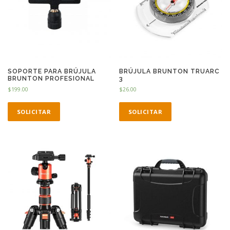
SOPORTE PARA BRÚJULA
BRÚJULA BRUNTON TRUARC
BRUNTON PROFESIONAL
3
$
199.00
$
26.00
SOLICITAR
SOLICITAR