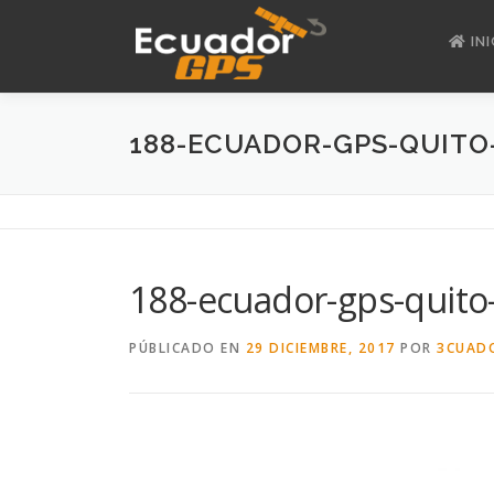
Saltar
al
INI
contenido
188-ECUADOR-GPS-QUIT
188-ecuador-gps-quit
PÚBLICADO EN
29 DICIEMBRE, 2017
POR
3CUAD