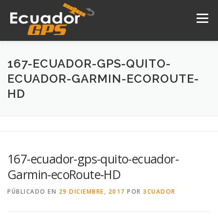
Saltar
al
Menú
contenido
INICIO
NOSOTROS
PRODUCTOS
167-ECUADOR-GPS-QUITO-
ECUADOR-GARMIN-ECOROUTE-
HD
DRONES
SERVICIOS
CONTACTO
167-ecuador-gps-quito-ecuador-
Garmin-ecoRoute-HD
PÚBLICADO EN
29 DICIEMBRE, 2017
POR
3CUADOR