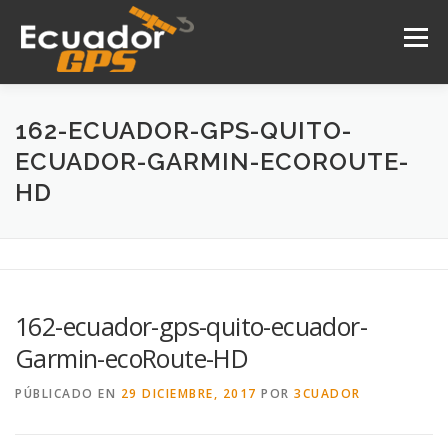
Saltar
al
Menú
contenido
INICIO
NOSOTROS
PRODUCTOS
162-ECUADOR-GPS-QUITO-
ECUADOR-GARMIN-ECOROUTE-
HD
DRONES
SERVICIOS
CONTACTO
162-ecuador-gps-quito-ecuador-
Garmin-ecoRoute-HD
PÚBLICADO EN
29 DICIEMBRE, 2017
POR
3CUADOR