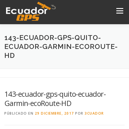
Saltar
al
Menú
contenido
INICIO
NOSOTROS
PRODUCTOS
143-ECUADOR-GPS-QUITO-
ECUADOR-GARMIN-ECOROUTE-
HD
DRONES
SERVICIOS
CONTACTO
143-ecuador-gps-quito-ecuador-
Garmin-ecoRoute-HD
PÚBLICADO EN
29 DICIEMBRE, 2017
POR
3CUADOR