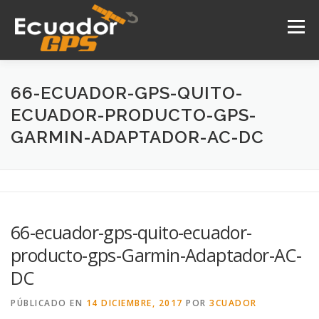
Saltar
al
Menú
contenido
INICIO
NOSOTROS
PRODUCTOS
66-ECUADOR-GPS-QUITO-
ECUADOR-PRODUCTO-GPS-
GARMIN-ADAPTADOR-AC-DC
DRONES
SERVICIOS
CONTACTO
66-ecuador-gps-quito-ecuador-
producto-gps-Garmin-Adaptador-AC-
DC
PÚBLICADO EN
14 DICIEMBRE, 2017
POR
3CUADOR