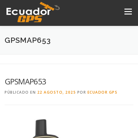
Saltar
al
Menú
contenido
INICIO
NOSOTROS
PRODUCTOS
GPSMAP653
DRONES
SERVICIOS
CONTACTO
GPSMAP653
PÚBLICADO EN
22 AGOSTO, 2025
POR
ECUADOR GPS