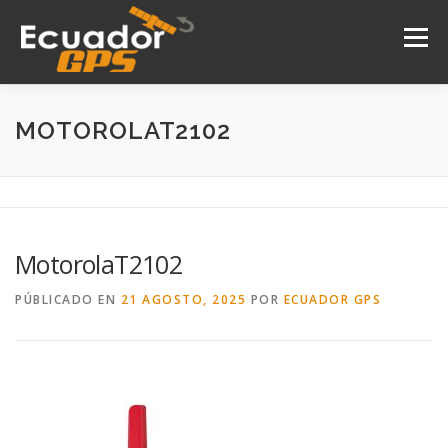
Saltar
al
Menú
contenido
INICIO
NOSOTROS
PRODUCTOS
MOTOROLAT2102
DRONES
SERVICIOS
CONTACTO
MotorolaT2102
PÚBLICADO EN
21 AGOSTO, 2025
POR
ECUADOR GPS