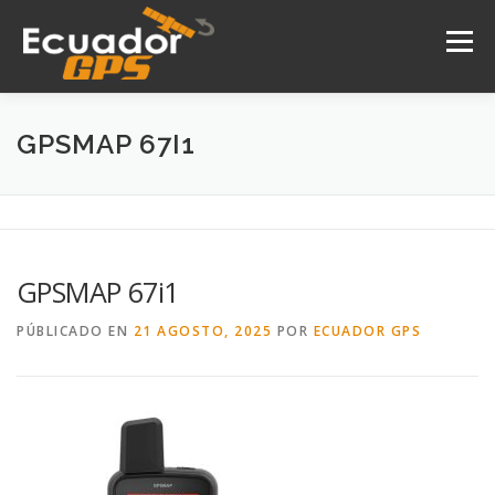
Saltar
al
Menú
contenido
INICIO
NOSOTROS
PRODUCTOS
GPSMAP 67I1
DRONES
SERVICIOS
CONTACTO
GPSMAP 67i1
PÚBLICADO EN
21 AGOSTO, 2025
POR
ECUADOR GPS