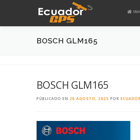
Saltar
al
INI
contenido
BOSCH GLM165
BOSCH GLM165
PÚBLICADO EN
20 AGOSTO, 2025
POR
ECUADOR