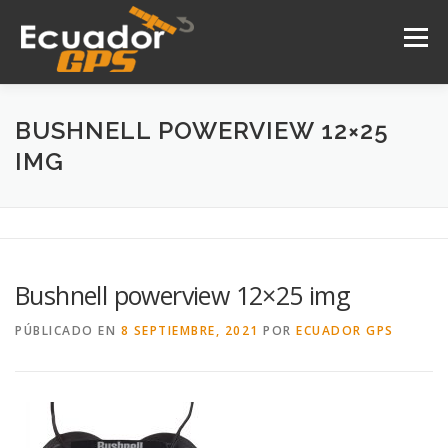
Saltar
al
Menú
contenido
INICIO
NOSOTROS
PRODUCTOS
BUSHNELL POWERVIEW 12×25
IMG
DRONES
SERVICIOS
CONTACTO
Bushnell powerview 12×25 img
PÚBLICADO EN
8 SEPTIEMBRE, 2021
POR
ECUADOR GPS