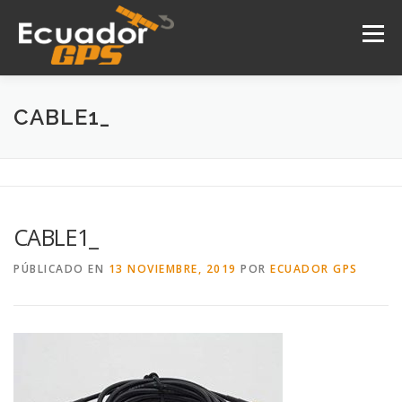
Saltar
al
Menú
contenido
INICIO
NOSOTROS
PRODUCTOS
CABLE1_
DRONES
SERVICIOS
CONTACTO
CABLE1_
PÚBLICADO EN
13 NOVIEMBRE, 2019
POR
ECUADOR GPS