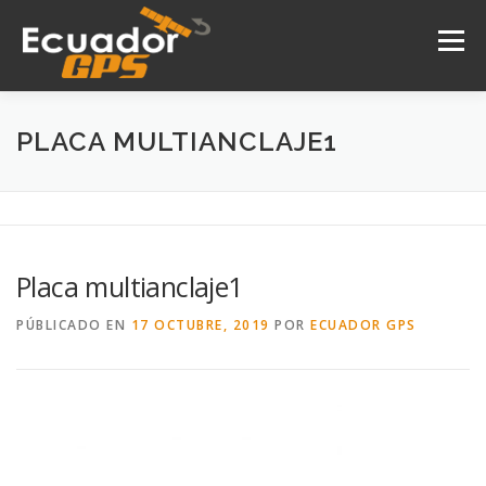
Saltar
al
Menú
contenido
INICIO
NOSOTROS
PRODUCTOS
PLACA MULTIANCLAJE1
DRONES
SERVICIOS
CONTACTO
Placa multianclaje1
PÚBLICADO EN
17 OCTUBRE, 2019
POR
ECUADOR GPS