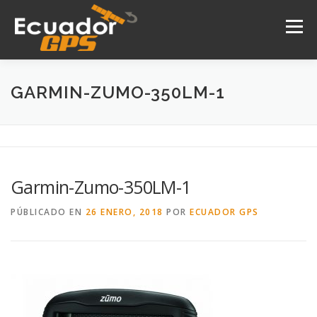
Saltar
al
Menú
contenido
INICIO
NOSOTROS
PRODUCTOS
GARMIN-ZUMO-350LM-1
DRONES
SERVICIOS
CONTACTO
Garmin-Zumo-350LM-1
PÚBLICADO EN
26 ENERO, 2018
POR
ECUADOR GPS