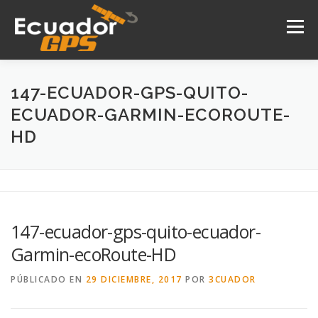
Saltar
al
Menú
contenido
INICIO
NOSOTROS
PRODUCTOS
147-ECUADOR-GPS-QUITO-
ECUADOR-GARMIN-ECOROUTE-
HD
DRONES
SERVICIOS
CONTACTO
147-ecuador-gps-quito-ecuador-
Garmin-ecoRoute-HD
PÚBLICADO EN
29 DICIEMBRE, 2017
POR
3CUADOR