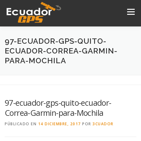
Saltar
al
Menú
contenido
INICIO
NOSOTROS
PRODUCTOS
97-ECUADOR-GPS-QUITO-
ECUADOR-CORREA-GARMIN-
PARA-MOCHILA
DRONES
SERVICIOS
CONTACTO
97-ecuador-gps-quito-ecuador-
Correa-Garmin-para-Mochila
PÚBLICADO EN
14 DICIEMBRE, 2017
POR
3CUADOR